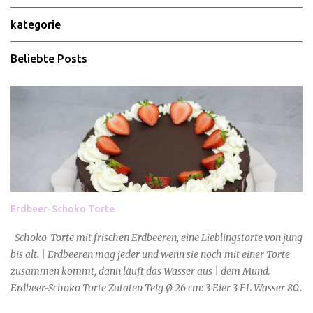
a
kategorie
r
e
Beliebte Posts
Erdbeer-Schoko Torte
Schoko-Torte mit frischen Erdbeeren, eine Lieblingstorte von jung
bis alt. | Erdbeeren mag jeder und wenn sie noch mit einer Torte
zusammen kommt, dann läuft das Wasser aus | dem Mund.
Erdbeer-Schoko Torte Zutaten Teig Ø 26 cm: 3 Eier 3 EL Wasser 80
g Zucker 100 g Mehl 2 EL Backkako 1,5 TL Backpulver Zutaten