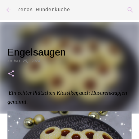
Direkt zum Hauptbereich
Zeros Wunderküche
Engelsaugen
am
Mai 25, 2024
Ein echter Plätzchen Klassiker, auch Husarenkrapfen
genannt.