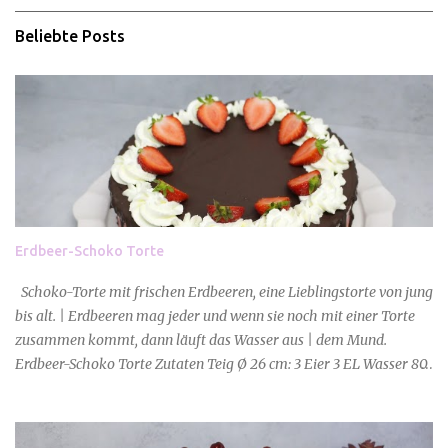
r
e
Beliebte Posts
Erdbeer-Schoko Torte
Schoko-Torte mit frischen Erdbeeren, eine Lieblingstorte von jung
bis alt. | Erdbeeren mag jeder und wenn sie noch mit einer Torte
zusammen kommt, dann läuft das Wasser aus | dem Mund.
Erdbeer-Schoko Torte Zutaten Teig Ø 26 cm: 3 Eier 3 EL Wasser 80
g Zucker 100 g Mehl 2 EL Backkako 1,5 TL Backpulver Zutaten
Füllung: 400 g Sahne 4 TL San Apart 300 g Erdbeeren 1 Pack.
Agartine 80 ml Wasser 2 EL Zucker 250 g Quark Zutaten Glasur: